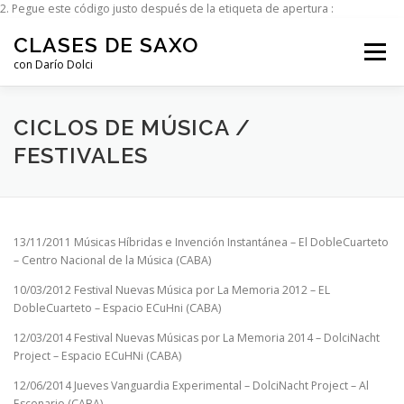
2.⁠ ⁠Pegue este código justo después de la etiqueta de apertura :
Saltar al contenido
CLASES DE SAXO
Menú
con Darío Dolci
INICIO
MI HISTORIA
CICLOS DE MÚSICA
CICLOS DE MÚSICA /
FESTIVALES
GALERÍA
MIS CLASES
LOS SAXOS
13/11/2011 Músicas Híbridas e Invención Instantánea – El DobleCuarteto
CONTACTO
– Centro Nacional de la Música (CABA)
10/03/2012 Festival Nuevas Música por La Memoria 2012 – EL
DobleCuarteto – Espacio ECuHni (CABA)
12/03/2014 Festival Nuevas Músicas por La Memoria 2014 – DolciNacht
Project – Espacio ECuHNi (CABA)
12/06/2014 Jueves Vanguardia Experimental – DolciNacht Project – Al
Escenario (CABA)