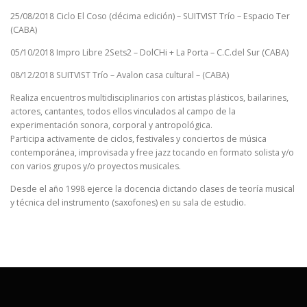
25/08/2018 Ciclo El Coso (décima edición) – SUITVIST Trío – Espacio Ter
(CABA)
05/10/2018 Impro Libre 2Sets2 – DolCHi + La Porta – C.C.del Sur (CABA)
08/12/2018 SUITVIST Trío – Avalon casa cultural – (CABA)
Realiza encuentros multidisciplinarios con artistas plásticos, bailarines,
actores, cantantes, todos ellos vinculados al campo de la
experimentación sonora, corporal y antropológica.
Participa activamente de ciclos, festivales y conciertos de música
contemporánea, improvisada y free jazz tocando en formato solista y/o
con varios grupos y/o proyectos musicales.
Desde el año 1998 ejerce la docencia dictando clases de teoría musical
y técnica del instrumento (saxofones) en su sala de estudio.