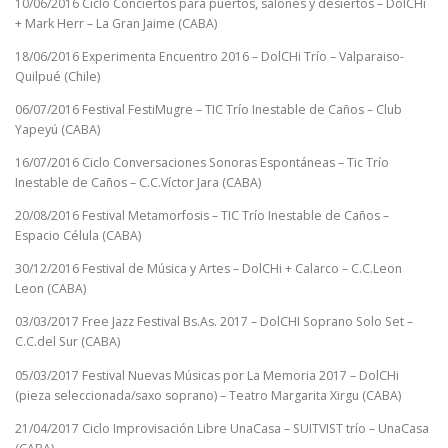
10/06/2016 Ciclo Conciertos para puertos, salones y desiertos – DolCHi
+ Mark Herr – La Gran Jaime (CABA)
18/06/2016 Experimenta Encuentro 2016 – DolCHi Trío – Valparaiso-
Quilpué (Chile)
06/07/2016 Festival FestiMugre – TIC Trío Inestable de Caños – Club
Yapeyú (CABA)
16/07/2016 Ciclo Conversaciones Sonoras Espontáneas – Tic Trío
Inestable de Caños – C.C.Víctor Jara (CABA)
20/08/2016 Festival Metamorfosis – TIC Trío Inestable de Caños –
Espacio Célula (CABA)
30/12/2016 Festival de Música y Artes – DolCHi + Calarco – C.C.Leon
Leon (CABA)
03/03/2017 Free Jazz Festival Bs.As. 2017 – DolCHI Soprano Solo Set –
C.C.del Sur (CABA)
05/03/2017 Festival Nuevas Músicas por La Memoria 2017 – DolCHi
(pieza seleccionada/saxo soprano) – Teatro Margarita Xirgu (CABA)
21/04/2017 Ciclo Improvisación Libre UnaCasa – SUITVIST trío – UnaCasa