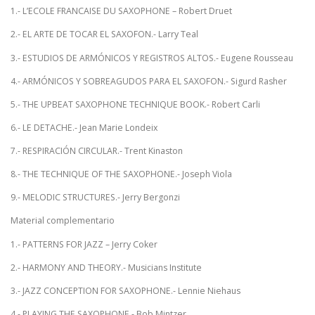
1.- L’ECOLE FRANCAISE DU SAXOPHONE – Robert Druet
2.- EL ARTE DE TOCAR EL SAXOFON.- Larry Teal
3.- ESTUDIOS DE ARMÓNICOS Y REGISTROS ALTOS.- Eugene Rousseau
4.- ARMÓNICOS Y SOBREAGUDOS PARA EL SAXOFON.- Sigurd Rasher
5.- THE UPBEAT SAXOPHONE TECHNIQUE BOOK.- Robert Carli
6.- LE DETACHE.- Jean Marie Londeix
7.- RESPIRACIÓN CIRCULAR.- Trent Kinaston
8.- THE TECHNIQUE OF THE SAXOPHONE.- Joseph Viola
9.- MELODIC STRUCTURES.- Jerry Bergonzi
Material complementario
1.- PATTERNS FOR JAZZ – Jerry Coker
2.- HARMONY AND THEORY.- Musicians Institute
3.- JAZZ CONCEPTION FOR SAXOPHONE.- Lennie Niehaus
4.- PLAYING THE SAXOPHONE.- Bob Mintzer