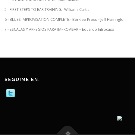
5.- FIRST STEPS TO EAR TRAINING.- Williams Curtis
6.- BLUES IMPROVISATION COMPLETE.- Berklee Press – Jeff Harrington
7.- ESCALAS Y ARPEGIOS PARA IMPROVISAR – Eduardo Introcaso
SEGUIME EN: