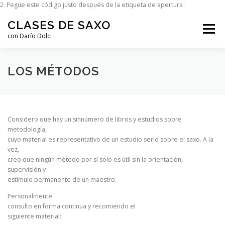
2.⁠ ⁠Pegue este código justo después de la etiqueta de apertura :
Saltar al contenido
CLASES DE SAXO
Menú
con Darío Dolci
INICIO
MI HISTORIA
CICLOS DE MÚSICA
LOS MÉTODOS
GALERÍA
MIS CLASES
LOS SAXOS
Considero que hay un sinnúmero de libros y estudios sobre
metodología,
cuyo material es representativo de un estudio serio sobre el saxo. A la
CONTACTO
vez,
creo que ningún método por sí solo es útil sin la orientación,
supervisión y
estímulo permanente de un maestro.
Personalmente
consulto en forma continua y recomiendo el
siguiente material: